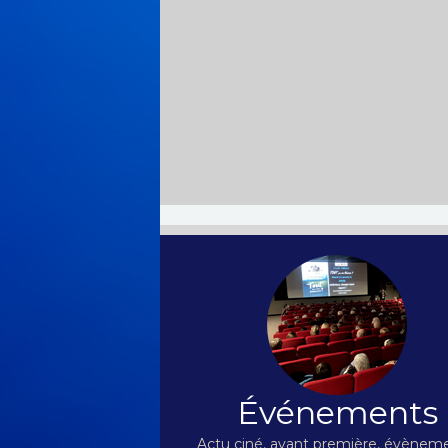
Événements
Actu ciné, avant première, évèneme