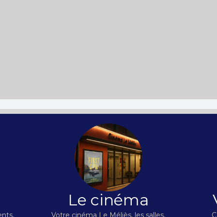
Le cinéma
nts,
Votre cinéma Le Méliès, les salles,
C