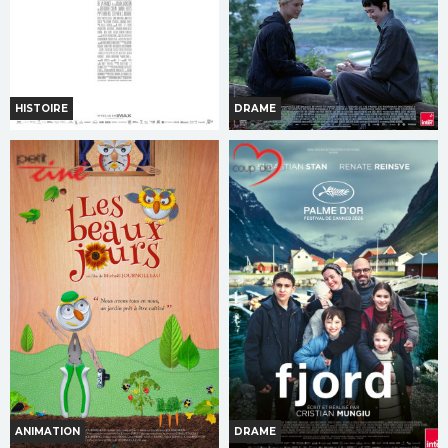
TOUT PUBLIC
AVERT. TOUT PUBLIC
HISTOIRE
DRAME
LA BATAILLE DE GAULLE -
SOUDAIN
PARTIE 2 : J'ÉCRIS TON NOM
Horaires et Infos
Horaires et Infos
Bande-annonce
Bande-annonce
Réservation
Réservation
TOUT PUBLIC
TOUT PUBLIC
ANIMATION
DRAME