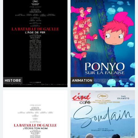
Horaires et Infos
Horaires et Infos
Bande-annonce
Bande-annonce
Réservation
Réservation
TOUT PUBLIC
INT. -12ans
HISTOIRE
ANIMATION
LA BATAILLE DE GAULLE -
PONYO SUR LA FALAISE
PARTIE 1 : L'AGE DE FER
Horaires et Infos
Horaires et Infos
Bande-annonce
Bande-annonce
Réservation
Réservation