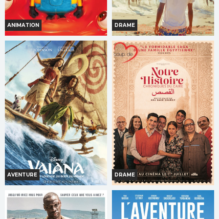
ANIMATION
DRAME
DES MINIONS ET DES
LA CHALEUR
MONSTRES
Horaires et Infos
Horaires et Infos
Bande-annonce
Bande-annonce
Réservation
Réservation
TOUT PUBLIC
TOUT PUBLIC
AVENTURE
DRAME
VAIANA, LA LÉGENDE DU
NOTRE HISTOIRE -
BOUT DU MONDE
CHRONIQUES DU CAIRE
Horaires et Infos
Horaires et Infos