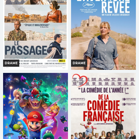
Bande-annonce
Bande-annonce
Réservation
Réservation
TOUT PUBLIC
TOUT PUBLIC
DRAME
DRAME
LE PASSAGE
L'AVENTURE RÊVÉE
Horaires et Infos
Horaires et Infos
Bande-annonce
Bande-annonce
Réservation
Réservation
AVERT. TOUT PUBLIC
TOUT PUBLIC