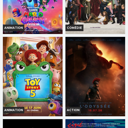
ANIMATION
COMÉDIE
SUPER MARIO GALAXY LE FILM
DE LA COMÉDIE-FRANÇAISE
Horaires et Infos
Horaires et Infos
Bande-annonce
Bande-annonce
Réservation
Réservation
TOUT PUBLIC
TOUT PUBLIC
ANIMATION
ACTION
TOY STORY 5
L'ODYSSÉE