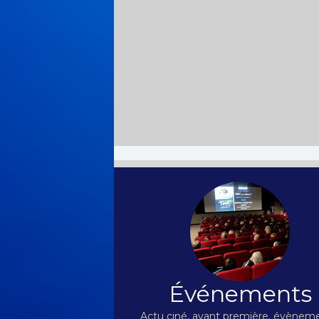
Événements
Actu ciné, avant première, évèneme