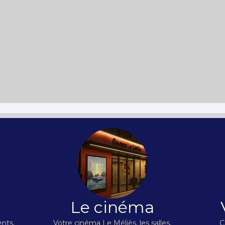
Le cinéma
nts,
Votre cinéma Le Méliès, les salles,
C