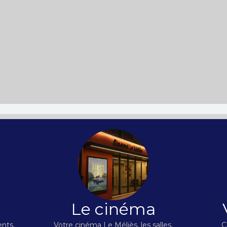
Le cinéma
nts,
Votre cinéma Le Méliès, les salles,
C