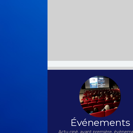
Événements
Actu ciné, avant première, évèneme