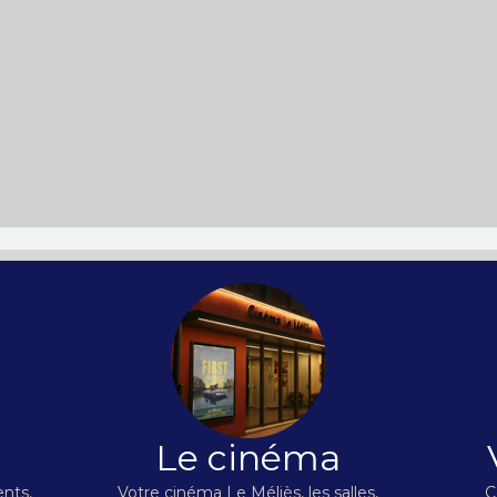
Le cinéma
nts,
Votre cinéma Le Méliès, les salles,
C