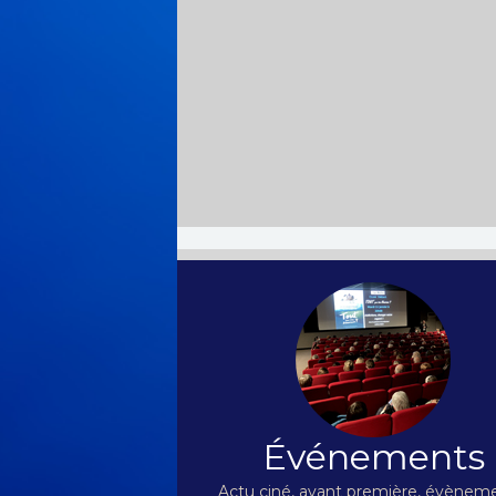
Événements
Actu ciné, avant première, évèneme