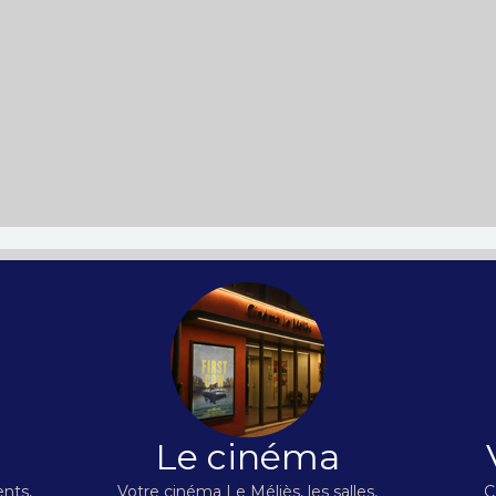
Le cinéma
nts,
Votre cinéma Le Méliès, les salles,
C