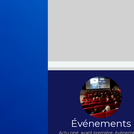
Événements
Actu ciné, avant première, évèneme